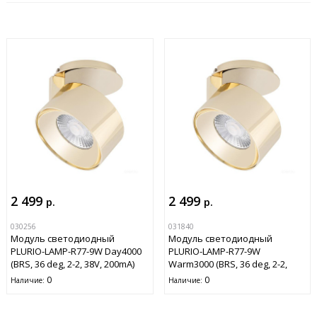
2 499
2 499
р.
р.
030256
031840
Модуль светодиодный
Модуль светодиодный
PLURIO-LAMP-R77-9W Day4000
PLURIO-LAMP-R77-9W
(BRS, 36 deg, 2-2, 38V, 200mA)
Warm3000 (BRS, 36 deg, 2-2,
(Arlight, Металл)
38V, 200mA) (Arlight, Металл)
0
0
Наличие:
Наличие: