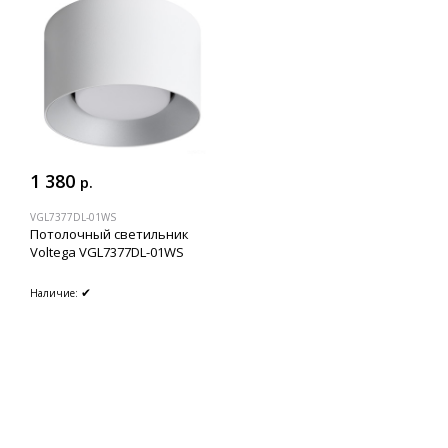
1 380
р.
VGL7377DL-01WS
Потолочный светильник
Voltega VGL7377DL-01WS
✔
Наличие: