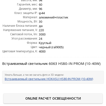
Высота, мм:
94
Гарантия, мес:
60
Диаметр, мм:
96
Класс защиты IP:
ip44
Материал:
алюминий+пластик
Мощность, Вт:
30
Наличие блока питания:
да
Напряжение питания, V:
220
Световой поток, lm:
3000
Угол рассеивания:
24
Форма:
Круглый
Цвет:
черный (ral9005)
Цветовая температура, K:
4000
Встраиваемый светильник 6063 HS80-IN PROM (10-40W)
Узнать больше, а так же скачать фото и 3D модели:
Встраиваемый светильник HOKASU HS80-IN PROM (10-40W)
ONLINE РАСЧЕТ ОСВЕЩЕННОСТИ