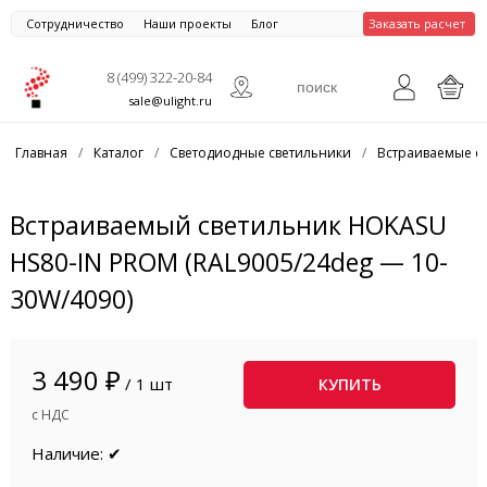
Сотрудничество
Наши проекты
Блог
Заказать расчет
8 (499) 322-20-84
sale@ulight.ru
Главная
/
Каталог
/
Светодиодные светильники
/
Встраиваемые с
Встраиваемый светильник HOKASU
HS80-IN PROM (RAL9005/24deg — 10-
30W/4090)
3 490 ₽
/ 1 шт
КУПИТЬ
с НДС
Наличие: ✔