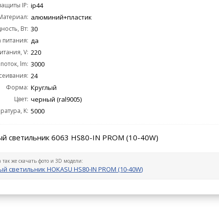
защиты IP:
ip44
Материал:
алюминий+пластик
ость, Вт:
30
 питания:
да
тания, V:
220
поток, lm:
3000
сеивания:
24
Форма:
Круглый
Цвет:
черный (ral9005)
ратура, K:
5000
й светильник 6063 HS80-IN PROM (10-40W)
а так же скачать фото и 3D модели:
й светильник HOKASU HS80-IN PROM (10-40W)