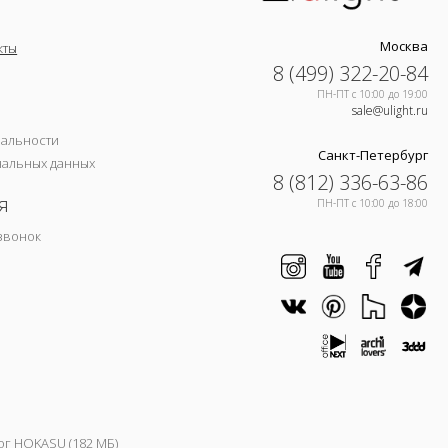
Москва
кты
8 (499) 322-20-84
ПН-ПТ c 10:00 до 19:00
sale@ulight.ru
иальности
Санкт-Петербург
нальных данных
8 (812) 336-63-86
я
ПН-ПТ c 10:00 до 18:00
звонок
ог HOKASU (182 МБ)