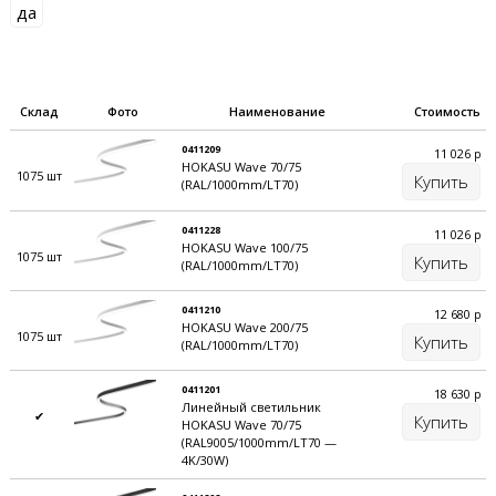
Заглушки
да
Блок питания
ПАРАМЕТРЫ
Склад
Фото
Наименование
Стоимость
Цвет корпуса
: черный (RAL9005), белый (RAL9003)
0411209
11 026
р
HOKASU Wave 70/75
Масса:
2 кг/м
1075 шт
Купить
(RAL/1000mm/LT70)
Мощность:
до 30 Вт/м (можно увеличить, подобрав
альтернативное оборудование)
0411228
11 026
р
Цвет свечения, К:
3000, 4000
HOKASU Wave 100/75
1075 шт
Купить
(RAL/1000mm/LT70)
Напряжение питания, V:
220
Гарантия 5 лет
. Срок службы не менее 15 лет
0411210
12 680
р
HOKASU Wave 200/75
1075 шт
Купить
(RAL/1000mm/LT70)
HOKASU
– продвинутые системы освещения из Японии.
Смотрите публикации в инстаграм по хештегу
#hokasu
0411201
18 630
р
Линейный светильник
✔
Купить
КОНСТРУКЦИЯ
HOKASU Wave 70/75
(RAL9005/1000mm/LT70 —
4K/30W)
Корпус — made in Russia by HOKASU