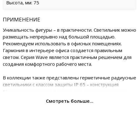
Высота, мм: 75
ПРИМЕНЕНИЕ
Уникальность фигуры – в практичности. Светильник можно
размещать непрерывно над большой площадью.
Рекомендуем использовать в офисных помещениях.
Гармония в интерьере офиса создается правильным
светом. Серия Wave является практичным решением для
создания комфортного рабочего места.
В коллекции также представлены герметичные радиусные
светильники с классом защиты IP 65 – конструкция
обеспечивает полную безопасность от проникновения
пыли в корпус. При этом гарантируется защита от влаги.
Смотреть больше...
УСТАНОВКА
Гармоничность и стиль серии пересекаются с
практичностью монтажа. Для установки не нужно
вырезать отверстие в потолке, так как светильник