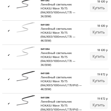
0411202
18 630
р
Линейный светильник
Рассеиватель — made in Europe
✔
Купить
HOKASU Wave 70/75
(RAL9005/1000mm/LT70 —
Светодиодные модули HOKASU
3K/30W)
0411203
18 630
р
ЦВЕТОВАЯ ТЕМПЕРАТУРА
Линейный светильник
✔
Купить
HOKASU Wave 70/75
В светильниках применяются высокоэффективные
(RAL9003/1000mm/LT70 —
японские светодиодные модули, гарантирующие высокий
4K/30W)
индекс цветопередачи (CRI>85) и оттенок в строгих
0411204
18 630
р
диапазонах 2900-3100K, 3900-4100K. Каждый модуль
Линейный светильник
✔
Купить
прошел тестирование в лаборатории и проверку по
HOKASU Wave 70/75
(RAL9003/1000mm/LT70 —
жесткому стандарту качества.
3K/30W)
0411205
19 872
р
Линейный светильник
По статистике >80% проектов освещения по всему
✔
Купить
HOKASU Wave 70/75
миру реализуются с использованием источников
(RAL9005/1000mm/LT70/IP65 —
света с цветовой температурой 4000K.
4K/30W)
0411206
19 872
р
Линейный светильник
✔
Купить
HOKASU Wave 70/75
(RAL9005/1000mm/LT70/IP65 —