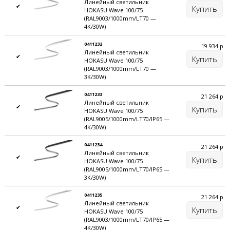
Линейный светильник
✔
Купить
HOKASU Wave 100/75
Если у вас возникли сложности с выбором оборудования,
(RAL9003/1000mm/LT70 —
мы готовы помочь. Позвоните нам 8 (499) 322-20-84 или
4K/30W)
отправьте проект на эл.почту sale@ulight.ru – составим
0411232
19 934
р
расчет освещенности, подберем оборудование и
Линейный светильник
✔
Купить
изготовим светильник интересующей вас конфигурации.
HOKASU Wave 100/75
(RAL9003/1000mm/LT70 —
3K/30W)
СИСТЕМА УПРАВЛЕНИЯ
0411233
21 264
р
Продуманный дизайн светильников HOKASU позволяет
Линейный светильник
✔
Купить
установить различные системы управления:
HOKASU Wave 100/75
(RAL9005/1000mm/LT70/IP65 —
Управление светильников с пульта 2.4Ггц;
4K/30W)
Цифровое управление DALI;
0411234
21 264
р
Линейный светильник
Аналоговое управление по протоколу 1-10В;
✔
Купить
HOKASU Wave 100/75
Комплектация блоком аварийного освещения на 1 и 3
(RAL9005/1000mm/LT70/IP65 —
3K/30W)
часа.
0411235
21 264
р
Линейный светильник
✔
Купить
HOKASU Wave 100/75
(RAL9003/1000mm/LT70/IP65 —
4K/30W)