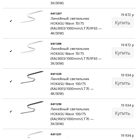
3K/30W)
0411207
19 872
р
Линейный светильник
✔
Купить
HOKASU Wave 70/75
(RAL9003/1000mm/LT70/IP65 —
4K/30W)
0411208
19 872
р
Линейный светильник
✔
Купить
HOKASU Wave 70/75
(RAL9003/1000mm/LT70/IP65 —
3K/30W)
Кастомизация
0411229
19 934
р
Линейный светильник
✔
Купить
HOKASU Wave 100/75
(RAL9005/1000mm/LT70 —
Из одной основы можно изготовить несколько
4K/30W)
маленьких светильников по индивидуальным
0411230
19 934
р
размерам. Для этого потребуется приобрести
Линейный светильник
✔
Купить
источники питания, торцевые заглушки и систему
HOKASU Wave 100/75
(RAL9005/1000mm/LT70 —
крепления. Также можно заказать модификацию для
3K/30W)
зон с повышенной влажностью.
0411231
19 934
р