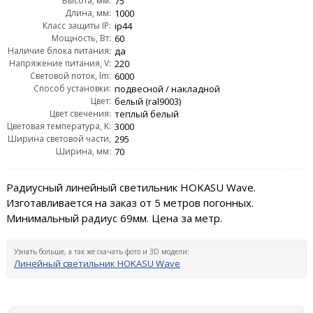
Высота, мм:
75
Длина, мм:
1000
Класс защиты IP:
ip44
Мощность, Вт:
60
Наличие блока питания:
да
Напряжение питания, V:
220
Световой поток, lm:
6000
Способ установки:
подвесной / накладной
Цвет:
белый (ral9003)
Цвет свечения:
теплый белый
Цветовая температура, K:
3000
Ширина световой части,
295
Ширина, мм:
мм:
70
Радиусный линейный светильник HOKASU Wave.
Изготавливается на заказ от 5 метров погонных.
Минимальный радиус 69мм. Цена за метр.
Узнать больше, а так же скачать фото и 3D модели:
Линейный светильник HOKASU Wave