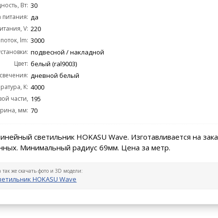
ость, Вт:
30
 питания:
да
тания, V:
220
поток, lm:
3000
становки:
подвесной / накладной
Цвет:
белый (ral9003)
 свечения:
дневной белый
ратура, K:
4000
ой части,
195
рина, мм:
мм:
70
инейный светильник HOKASU Wave. Изготавливается на зака
нных. Минимальный радиус 69мм. Цена за метр.
а так же скачать фото и 3D модели:
ветильник HOKASU Wave