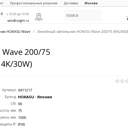
ог
Профессиональные решения
Доставка
Москва
84
c 10:00 до 19:00
sale@ulight.ru
ник HOKASU Wave
/
Линейный светильник HOKASU Wave 200/75 (RAL9003
 Wave 200/75
 4K/30W)
Артикул:
0411217
Бренд:
HOKASU - Япония
CRI:
90
ысота, мм:
75
лина, мм:
1000
защиты IP:
IP65