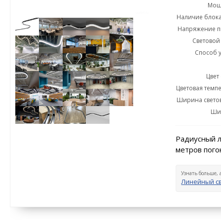
Мощн
Наличие блока
Напряжение пи
Световой 
Способ у
Цвет
Цветовая темпе
Ширина светов
Ши
Радиусный л
метров пого
Узнать больше, 
Линейный с