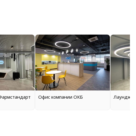
Фармстандарт
Офис компании ОКБ
Лаундж-з