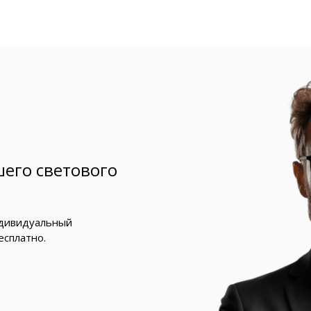
его светового
ндивидуальный
есплатно.