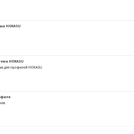
аша HOKASU
тема HOKASU
ма для профилей HOKASU.
офиля
иля.