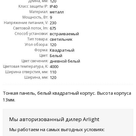
Длина, мм:
120
Класс защиты IP:
IP40
Материал:
металл
Мощность, Вт:
9
Напряжение питания, V:
230
Световой поток, lm:
675
Способ установки:
встраиваемый
Тип товара:
светильник
Угол обзора:
120
Форма:
Квадратный
Цвет:
Белый
Цвет свечения:
дневной белый
Цветовая температура, K:
4000
Ширина отверстия, мм:
110
Ширина, мм:
120
Тонкая панель, белый квадратный корпус. Высота корпуса
13мм.
Мы авторизованный дилер Arlight
Мы работаем на самых выгодных условиях: