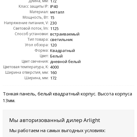
Длина, мм:
172
Класс защиты IP:
IP40
Материал:
металл
Мощность, Вт:
15
Напряжение питания, V:
230
Световой поток, lm:
1125
Способ установки:
встраиваемый
Тип товара:
светильник
Угол обзора:
120
Форма:
Квадратный
Цвет:
Белый
Цвет свечения:
дневной белый
Цветовая температура, K:
4000
Ширина отверстия, мм:
160
Ширина, мм:
172
Тонкая панель, белый квадратный корпус. Высота корпуса
13мм.
Мы авторизованный дилер Arlight
Мы работаем на самых выгодных условиях: