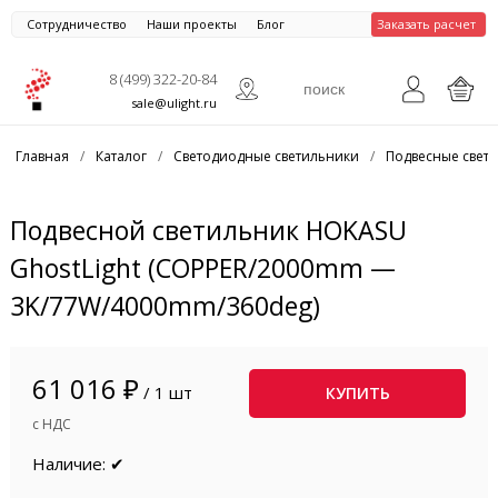
Сотрудничество
Наши проекты
Блог
Заказать расчет
8 (499) 322-20-84
sale@ulight.ru
Главная
/
Каталог
/
Светодиодные светильники
/
Подвесные свет
Подвесной светильник HOKASU
GhostLight (COPPER/2000mm —
3K/77W/4000mm/360deg)
61 016 ₽
/ 1 шт
КУПИТЬ
с НДС
Наличие: ✔