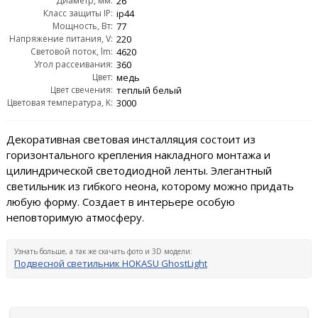
Диаметр, мм:
26
Класс защиты IP:
ip44
Мощность, Вт:
77
Напряжение питания, V:
220
Световой поток, lm:
4620
Угол рассеивания:
360
Цвет:
медь
Цвет свечения:
теплый белый
Цветовая температура, K:
3000
Декоративная световая инсталляция состоит из
горизонтального крепления накладного монтажа и
цилиндрической светодиодной ленты. Элегантный
светильник из гибкого неона, которому можно придать
любую форму. Создает в интерьере особую
неповторимую атмосферу.
Узнать больше, а так же скачать фото и 3D модели:
Подвесной светильник HOKASU GhostLight