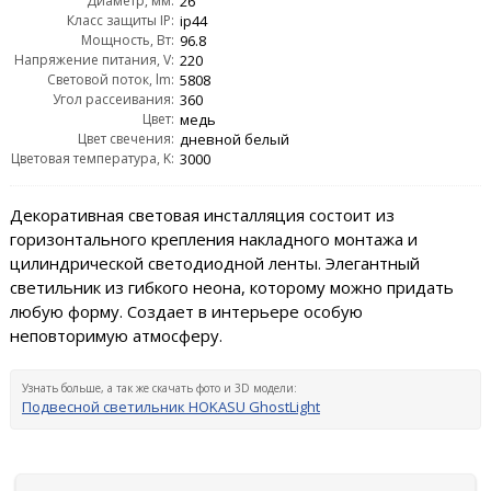
Диаметр, мм:
26
Класс защиты IP:
ip44
Мощность, Вт:
96.8
Напряжение питания, V:
220
Световой поток, lm:
5808
Угол рассеивания:
360
Цвет:
медь
Цвет свечения:
дневной белый
Цветовая температура, K:
3000
Декоративная световая инсталляция состоит из
горизонтального крепления накладного монтажа и
цилиндрической светодиодной ленты. Элегантный
светильник из гибкого неона, которому можно придать
любую форму. Создает в интерьере особую
неповторимую атмосферу.
Узнать больше, а так же скачать фото и 3D модели:
Подвесной светильник HOKASU GhostLight