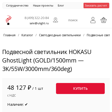
Сотрудничество
Наши проекты
Блог
Заказать расчет
8 (499) 322-20-84
sale@ulight.ru
Главная
/
Каталог
/
Светодиодные светильники
/
Подвесные свет
Подвесной светильник HOKASU
GhostLight (GOLD/1500mm —
3K/55W/3000mm/360deg)
48 127 ₽
/ 1 шт
КУПИТЬ
с НДС
Наличие: ✔