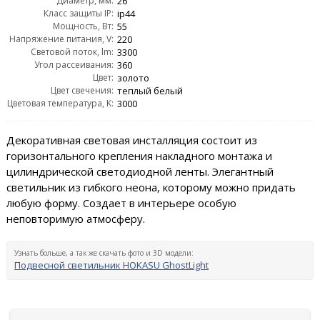
Диаметр, мм:
26
Класс защиты IP:
ip44
Мощность, Вт:
55
Напряжение питания, V:
220
Световой поток, lm:
3300
Угол рассеивания:
360
Цвет:
золото
Цвет свечения:
теплый белый
Цветовая температура, K:
3000
Декоративная световая инсталляция состоит из
горизонтального крепления накладного монтажа и
цилиндрической светодиодной ленты. Элегантный
светильник из гибкого неона, которому можно придать
любую форму. Создает в интерьере особую
неповторимую атмосферу.
Узнать больше, а так же скачать фото и 3D модели:
Подвесной светильник HOKASU GhostLight