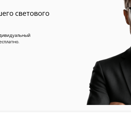
его светового
ндивидуальный
есплатно.