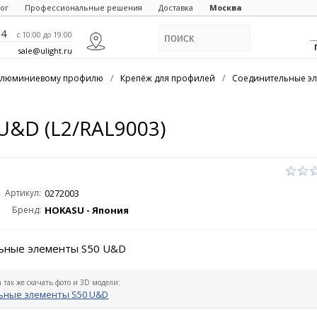
ог
Профессиональные решения
Доставка
Москва
84
c 10:00 до 19:00
sale@ulight.ru
 алюминиевому профилю
/
Крепёж для профилей
/
Соединительные эл
U&D (L2/RAL9003)
Артикул:
0272003
Бренд:
HOKASU - Япония
ьные элементы S50 U&D
а так же скачать фото и 3D модели:
ьные элементы S50 U&D