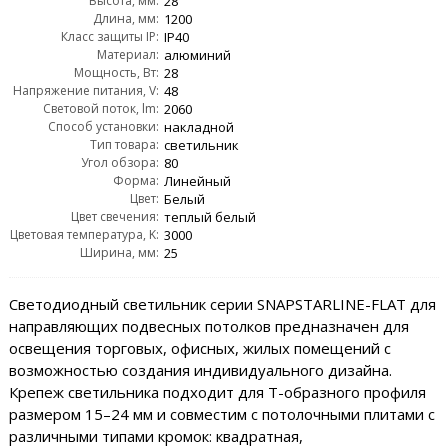
Высота, мм:
28
Длина, мм:
1200
Класс защиты IP:
IP40
Материал:
алюминий
Мощность, Вт:
28
Напряжение питания, V:
48
Световой поток, lm:
2060
Способ установки:
накладной
Тип товара:
светильник
Угол обзора:
80
Форма:
Линейный
Цвет:
Белый
Цвет свечения:
теплый белый
Цветовая температура, K:
3000
Ширина, мм:
25
Светодиодный светильник серии SNAPSTARLINE-FLAT для
направляющих подвесных потолков предназначен для
освещения торговых, офисных, жилых помещений с
возможностью создания индивидуального дизайна.
Крепеж светильника подходит для Т-образного профиля
размером 15–24 мм и совместим с потолочными плитами с
различными типами кромок: квадратная,