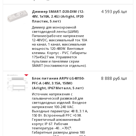
4 593
Диммер SMART-D20-DIM (12-
руб /шт
48V, 1x10A, 2.4G) (Arlight, IP20
Пластик, 5 лет)
Диммер для монохромной
светодиодной ленты (ШИМ).
Питание/рабочее напряжение
12-48VDC, максимальный ток 10A
на канал, 1 канал, максимальная
мощность 120-480W. Винтовые
клеммы. Корпус - PVC. Габариты
175x45x27 мм. Управляется
пультами и панелями серии
SMART (поставляются отдельно).
8 888
Блок питания ARPV-LG48150-
руб /шт
PFC-A (48V, 3.15A, 150W)
(Arlight, IP67 Металл, 5 лет)
Источник напряжения с
гальванической развязкой для
светодиодных изделий. Входное
напряжение 100-240 VAC.
Выходные параметры: 48 В, 3.1 А,
150 Вт. Встроенный PFC >0.98.
Герметичный алюминиевый
корпус IP 67. Рабочая
температура -40…+70C⁰.
Габаритные размеры длина 180