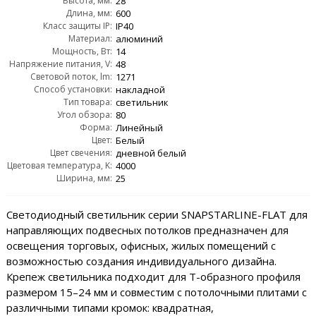
Высота, мм:
28
Длина, мм:
600
Класс защиты IP:
IP40
Материал:
алюминий
Мощность, Вт:
14
Напряжение питания, V:
48
Световой поток, lm:
1271
Способ установки:
накладной
Тип товара:
светильник
Угол обзора:
80
Форма:
Линейный
Цвет:
Белый
Цвет свечения:
дневной белый
Цветовая температура, K:
4000
Ширина, мм:
25
Светодиодный светильник серии SNAPSTARLINE-FLAT для
направляющих подвесных потолков предназначен для
освещения торговых, офисных, жилых помещений с
возможностью создания индивидуального дизайна.
Крепеж светильника подходит для Т-образного профиля
размером 15–24 мм и совместим с потолочными плитами с
различными типами кромок: квадратная,