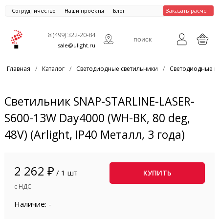
Сотрудничество
Наши проекты
Блог
Заказать расчет
8 (499) 322-20-84
sale@ulight.ru
Главная
/
Каталог
/
Светодиодные светильники
/
Светодиодные п
Светильник SNAP-STARLINE-LASER-
S600-13W Day4000 (WH-BK, 80 deg,
48V) (Arlight, IP40 Металл, 3 года)
2 262 ₽
/ 1 шт
КУПИТЬ
с НДС
Наличие: -