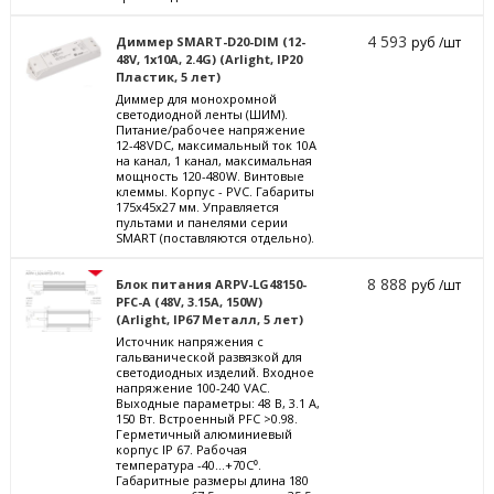
4 593
Диммер SMART-D20-DIM (12-
руб /шт
48V, 1x10A, 2.4G) (Arlight, IP20
Пластик, 5 лет)
Диммер для монохромной
светодиодной ленты (ШИМ).
Питание/рабочее напряжение
12-48VDC, максимальный ток 10A
на канал, 1 канал, максимальная
мощность 120-480W. Винтовые
клеммы. Корпус - PVC. Габариты
175x45x27 мм. Управляется
пультами и панелями серии
SMART (поставляются отдельно).
8 888
Блок питания ARPV-LG48150-
руб /шт
PFC-A (48V, 3.15A, 150W)
(Arlight, IP67 Металл, 5 лет)
Источник напряжения с
гальванической развязкой для
светодиодных изделий. Входное
напряжение 100-240 VAC.
Выходные параметры: 48 В, 3.1 А,
150 Вт. Встроенный PFC >0.98.
Герметичный алюминиевый
корпус IP 67. Рабочая
температура -40…+70C⁰.
Габаритные размеры длина 180