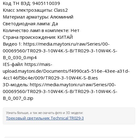
Код ТН ВЭД: 9405110039
Класс электрозащиты: Class2
Материал арматуры: Алюминий
Светодиодная лампа: Да
Количество ламп в комплекте: Нет
Страна происхождения: КИТАЙ
Видео 1: https://media.maytoni.ru/raw/Series/00-
00069560/TR029-3-10W4K-S-B/TR029-3-10W4K-S-
B_0_030_0.mp4
IES-файл: https://mais-
upload.maytoni.de/Documents/f4990ca5-516e-43ee-a31d-
4cc146f5bc4e/009/TR029-3-10W4K-S-B.ies
3D-модель: https://media.maytoni.ru/raw/Series/00-
00069560/TR029-3-10W4K-S-B/TR029-3-10W4K-S-
B_0_007_0.zip
Узнать больше, а так же скачать фото и 3D модели:
Трековый светильник Technical TR029-3