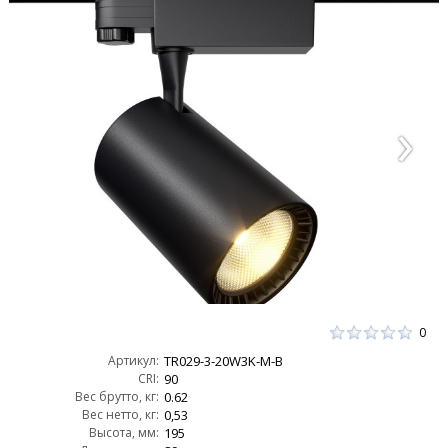
0
Артикул:
TR029-3-20W3K-M-B
CRI:
90
Вес брутто, кг:
0.62
Вес нетто, кг:
0,53
Высота, мм:
195