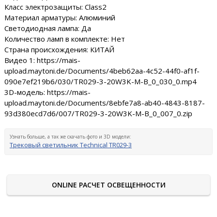
Класс электрозащиты: Class2
Материал арматуры: Алюминий
Светодиодная лампа: Да
Количество ламп в комплекте: Нет
Страна происхождения: КИТАЙ
Видео 1: https://mais-
upload.maytoni.de/Documents/4beb62aa-4c52-44f0-af1f-
090e7ef219b6/030/TR029-3-20W3K-M-B_0_030_0.mp4
3D-модель: https://mais-
upload.maytoni.de/Documents/8ebfe7a8-ab40-4843-8187-
93d380ecd7d6/007/TR029-3-20W3K-M-B_0_007_0.zip
Узнать больше, а так же скачать фото и 3D модели:
Трековый светильник Technical TR029-3
ONLINE РАСЧЕТ ОСВЕЩЕННОСТИ