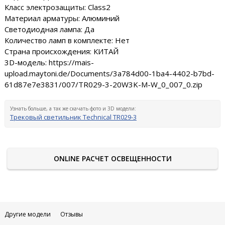
Класс электрозащиты: Class2
Материал арматуры: Алюминий
Светодиодная лампа: Да
Количество ламп в комплекте: Нет
Страна происхождения: КИТАЙ
3D-модель: https://mais-
upload.maytoni.de/Documents/3a784d00-1ba4-4402-b7bd-
61d87e7e3831/007/TR029-3-20W3K-M-W_0_007_0.zip
Узнать больше, а так же скачать фото и 3D модели:
Трековый светильник Technical TR029-3
ONLINE РАСЧЕТ ОСВЕЩЕННОСТИ
Другие модели
Отзывы