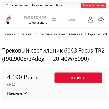
Сотрудничество
Наши проекты
Блог
Заказать расчет
8 (499) 322-20-84
sale@ulight.ru
Главная
/
Каталог
/
Трековые системы освещения
/
Евро трек 220
Трековый светильник 6063 Focus TR2
(RAL9003/24deg — 20-40W/3090)
4 190 ₽
/ 1 шт
КУПИТЬ
с НДС
Наличие: ✔