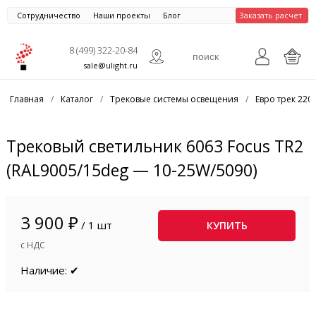
Сотрудничество
Наши проекты
Блог
Заказать расчет
8 (499) 322-20-84
sale@ulight.ru
Главная
/
Каталог
/
Трековые системы освещения
/
Евро трек 220
Трековый светильник 6063 Focus TR2
(RAL9005/15deg — 10-25W/5090)
3 900 ₽
/ 1 шт
КУПИТЬ
с НДС
Наличие: ✔