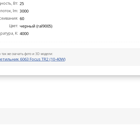
ость, Вт:
25
поток, lm:
3000
сеивания:
60
Цвет:
черный (ral9005)
ратура, K:
4000
а так же скачать фото и 3D модели:
етильник 6063 Focus TR2 (10-40W)