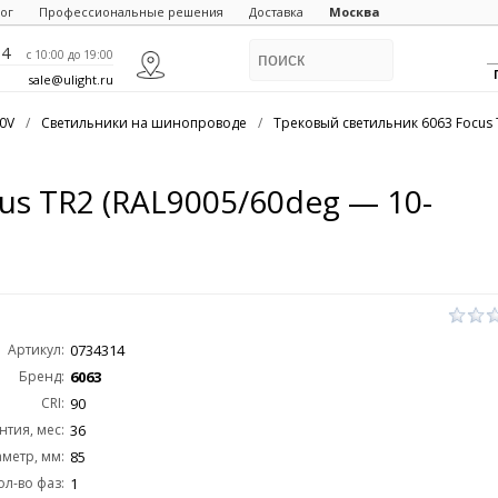
ог
Профессиональные решения
Доставка
Москва
84
c 10:00 до 19:00
sale@ulight.ru
20V
/
Светильники на шинопроводе
/
Трековый светильник 6063 Focus 
us TR2 (RAL9005/60deg — 10-
Артикул:
0734314
Бренд:
6063
CRI:
90
нтия, мес:
36
метр, мм:
85
ол-во фаз:
1