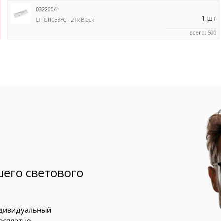
0322004
1 шт
LF-GIT038YC - 2TR Black
всего: 500
его светового
ндивидуальный
есплатно.