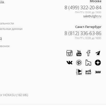
Москва
кты
8 (499) 322-20-84
ПН-ПТ c 10:00 до 19:00
sale@ulight.ru
иальности
Санкт-Петербург
нальных данных
8 (812) 336-63-86
я
ПН-ПТ c 10:00 до 18:00
звонок
ог HOKASU (182 МБ)