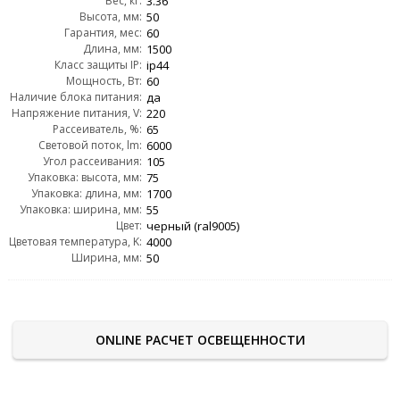
Вес, кг:
3.36
Высота, мм:
50
Гарантия, мес:
60
Длина, мм:
1500
Класс защиты IP:
ip44
Мощность, Вт:
60
Наличие блока питания:
да
Напряжение питания, V:
220
Рассеиватель, %:
65
Световой поток, lm:
6000
Угол рассеивания:
105
Упаковка: высота, мм:
75
Упаковка: длина, мм:
1700
Упаковка: ширина, мм:
55
Цвет:
черный (ral9005)
Цветовая температура, K:
4000
Ширина, мм:
50
ONLINE РАСЧЕТ ОСВЕЩЕННОСТИ