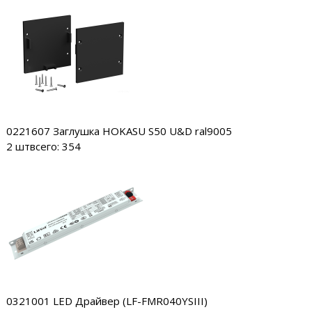
0221607
Заглушка HOKASU S50 U&D ral9005
2 шт
всего: 354
0321001
LED Драйвер (LF-FMR040YSIII)