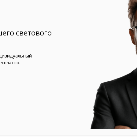
его светового
ндивидуальный
есплатно.