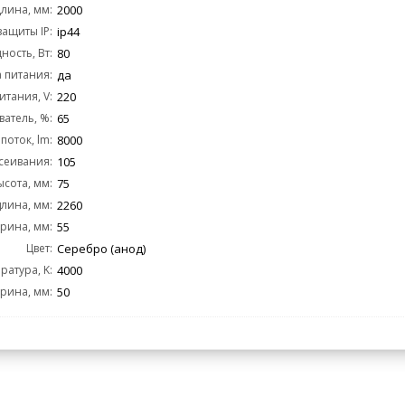
лина, мм:
2000
защиты IP:
ip44
ость, Вт:
80
 питания:
да
тания, V:
220
ватель, %:
65
поток, lm:
8000
сеивания:
105
ысота, мм:
75
длина, мм:
2260
рина, мм:
55
Цвет:
Серебро (анод)
ратура, K:
4000
рина, мм:
50