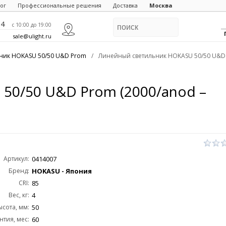
ог
Профессиональные решения
Доставка
Москва
84
c 10:00 до 19:00
sale@ulight.ru
ник HOKASU 50/50 U&D Prom
/
Линейный светильник HOKASU 50/50 U&D P
50/50 U&D Prom (2000/anod –
Артикул:
0414007
Бренд:
HOKASU - Япония
CRI:
85
Вес, кг:
4
ысота, мм:
50
нтия, мес:
60