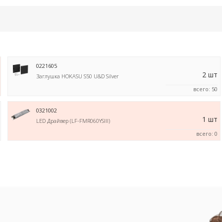
0221605
2 шт
Заглушка HOKASU S50 U&D Silver
всего: 50
0321002
1 шт
LED Драйвер (LF-FMR060YSIII)
всего: 0