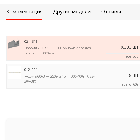
Комплектация
Другие модели
Отзывы
0211618
0.333 шт
Профиль HOKASU S50 Up&Down Anod (без
экрана) — 6000мм
всего: 0
0121001
8 шт
Модуль 6063 — 250мм 4pin (300-400mA 23-
30V/3К)
всего: 609