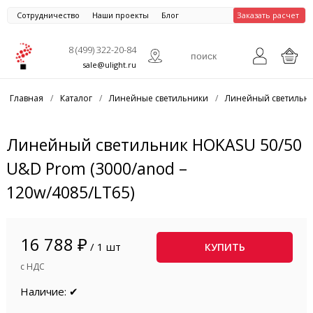
Сотрудничество
Наши проекты
Блог
Заказать расчет
8 (499) 322-20-84
sale@ulight.ru
Главная
/
Каталог
/
Линейные светильники
/
Линейный светильни
Линейный светильник HOKASU 50/50
U&D Prom (3000/anod –
120w/4085/LT65)
16 788 ₽
/ 1 шт
КУПИТЬ
с НДС
Наличие: ✔