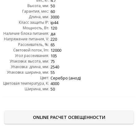
Вес, кг:
4.7
Высота, мм:
50
Гарантия, мес:
60
Длина, мм:
3000
Класс защиты IP:
ip44
Мощность, Вт:
120
Наличие блока питания:
да
Напряжение питания, V:
220
Рассеиватель, %:
65
Световой поток, lm:
12000
Угол рассеивания:
105
Упаковка: высота, мм:
75
Упаковка: длина, мм:
2540
Упаковка: ширина, мм:
55
Цвет:
Серебро (анод)
Цветовая температура, K:
4000
Ширина, мм:
50
ONLINE РАСЧЕТ ОСВЕЩЕННОСТИ