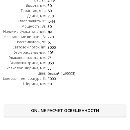
Вес, кг:
2.19
Высота, мм:
50
Гарантия, мес:
60
Длина, мм:
750
Класс защиты IP:
ip44
Мощность, Вт:
30
Наличие блока питания:
да
Напряжение питания, V:
220
Рассеиватель, %:
65
Световой поток, lm:
3000
Угол рассеивания:
105
Упаковка: высота, мм:
75
Упаковка: длина, мм:
860
Упаковка: ширина, мм:
55
Цвет:
белый (ral9003)
Цветовая температура, K:
3000
Ширина, мм:
50
ONLINE РАСЧЕТ ОСВЕЩЕННОСТИ