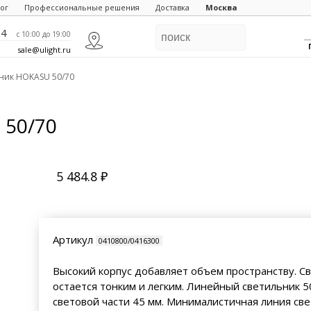
ог
Профессиональные решения
Доставка
Москва
84
c 10:00 до 19:00
sale@ulight.ru
ник HOKASU 50/70
 50/70
5 484.8 ₽
Артикул
0410800/0416300
Высокий корпус добавляет объем пространству. С
остается тонким и легким. Линейный светильник 5
световой части 45 мм. Минималистичная линия све