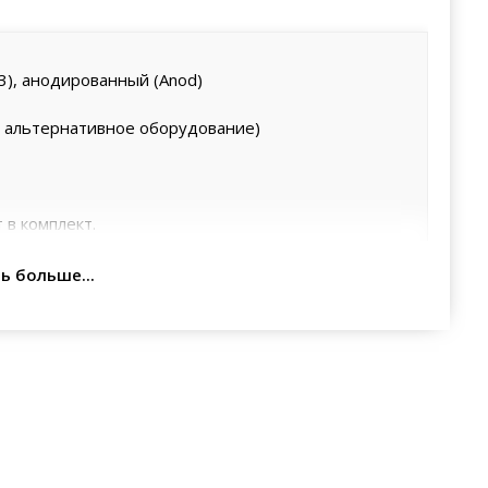
3), анодированный (Anod)
в альтернативное оборудование)
 в комплект.
ь больше...
ктичностью монтажа. Для установки не нужно
станавливается на подвесы или накладным монтажом.
таж, светильник крепится к основному потолку с
обретается отдельно (в сопутствующих товарах).
ки подвеса позволяет закрепить светильник на