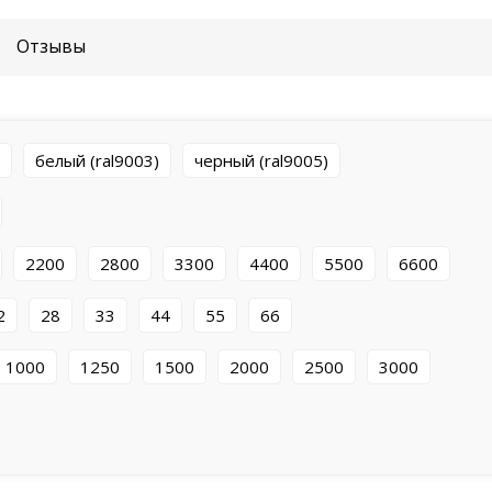
По статистике >80% проектов освещения по всему
света с цветовой температурой 4000K – но выбор 
Отзывы
Мы рекомендуем теплый цвет (3000K) использоват
белый (ral9003)
черный (ral9005)
2200
2800
3300
4400
5500
6600
2
28
33
44
55
66
1000
1250
1500
2000
2500
3000