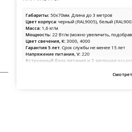
Габариты:
50х70мм. Длина до 3 метров
Цвет корпуса
: черный (RAL9005), белый (RAL900
Масса:
1,6 кг/м
Мощность:
22 Вт/м (можно увеличить, подобра
Цвет свечения, К:
3000, 4000
Гарантия 5 лет
. Срок службы не менее 15 лет
Напряжение питания, V:
220
Встроенный блок питания и 2 заглушки
входят
Смотрет
УСТАНОВКА
Гармоничность и стиль серии пересекаются с пра
вырезать отверстие в потолке, так как профиль у
Если по проекту предусматривается подвесной мон
помощью системы цангового подвеса, который при
Надежное крепление и удобная система регулиров
нужной высоте.