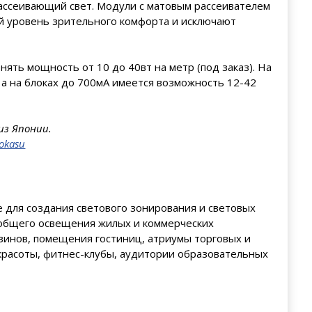
рассеивающий свет. Модули с матовым рассеивателем
ий уровень зрительного комфорта и исключают
ть мощность от 10 до 40вт на метр (под заказ). На
 а на блоках до 700мА имеется возможность 12-42
из Японии.
okasu
пе для создания светового зонирования и световых
 общего освещения жилых и коммерческих
зинов, помещения гостиниц, атриумы торговых и
 красоты, фитнес-клубы, аудитории образовательных