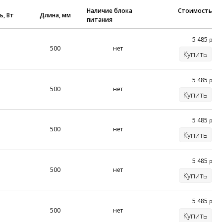
Наличие блока
Стоимость
, Вт
Длина, мм
питания
ОЖНОСТИ
5 485
р
HOKASU, мы можем предложить вам индивидуальное
500
нет
Купить
 за 72 часа;
5 485
р
ния;
500
нет
Купить
;
5 485
р
м управления (цифровое/аналоговое/DALI/DMX/1-
500
нет
Купить
 1 и 3 часа;
5 485
р
500
нет
Купить
5 485
р
500
нет
Купить