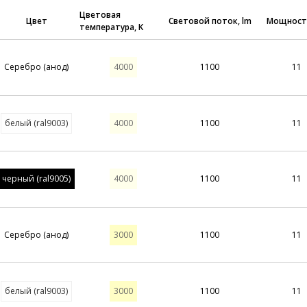
Цветовая
Цвет
Световой поток, lm
Мощность
температура, K
КАСТОМИЗАЦИЯ – ШИРОКИЕ ВОЗМ
Благодаря продуманному дизайну светильников 
Серебро (анод)
4000
1100
11
решение:
изготовление светильников по вашим размерам
увеличение длины подвеса и кабеля подключе
белый (ral9003)
4000
1100
11
покраска корпуса в любой цвет по таблице RAL
сборка RGB-версии светильников;
оснащение светильников всеми видами систе
черный (ral9005)
4000
1100
11
10V);
комплектация блоком аварийного освещения на
Серебро (анод)
3000
1100
11
белый (ral9003)
3000
1100
11