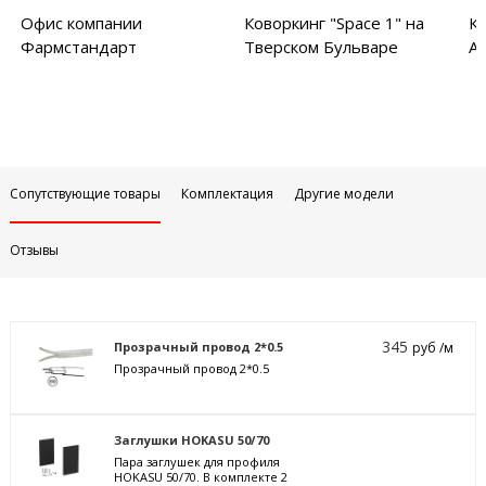
Офис компании
Коворкинг "Space 1" на
Ко
Фармстандарт
Тверском Бульваре
Ар
Сопутствующие товары
Комплектация
Другие модели
Отзывы
345
Прозрачный провод 2*0.5
руб /м
Прозрачный провод 2*0.5
Заглушки HOKASU 50/70
Пара заглушек для профиля
HOKASU 50/70. В комплекте 2