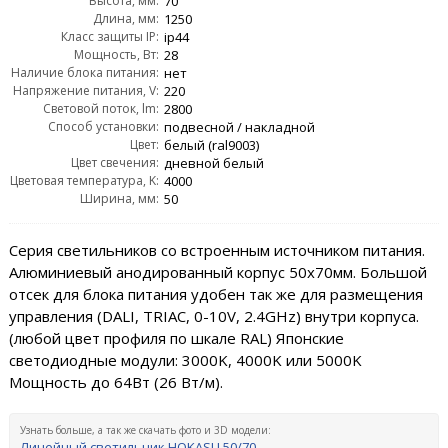
Высота, мм:
70
Длина, мм:
1250
Класс защиты IP:
ip44
Мощность, Вт:
28
Наличие блока питания:
нет
Напряжение питания, V:
220
Световой поток, lm:
2800
Способ установки:
подвесной / накладной
Цвет:
белый (ral9003)
Цвет свечения:
дневной белый
Цветовая температура, K:
4000
Ширина, мм:
50
Серия светильников со встроенным источником питания.
Алюминиевый анодированный корпус 50х70мм. Большой
отсек для блока питания удобен так же для размещения
управления (DALI, TRIAC, 0-10V, 2.4GHz) внутри корпуса.
(любой цвет профиля по шкале RAL) Японские
светодиодные модули: 3000K, 4000K или 5000K
Мощность до 64Вт (26 Вт/м).
Узнать больше, а так же скачать фото и 3D модели:
Линейный светильник HOKASU 50/70