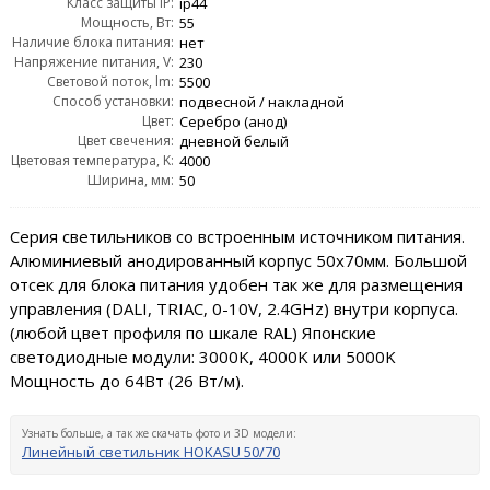
Класс защиты IP:
ip44
Мощность, Вт:
55
Наличие блока питания:
нет
Напряжение питания, V:
230
Световой поток, lm:
5500
Способ установки:
подвесной / накладной
Цвет:
Серебро (анод)
Цвет свечения:
дневной белый
Цветовая температура, K:
4000
Ширина, мм:
50
Серия светильников со встроенным источником питания.
Алюминиевый анодированный корпус 50х70мм. Большой
отсек для блока питания удобен так же для размещения
управления (DALI, TRIAC, 0-10V, 2.4GHz) внутри корпуса.
(любой цвет профиля по шкале RAL) Японские
светодиодные модули: 3000K, 4000K или 5000K
Мощность до 64Вт (26 Вт/м).
Узнать больше, а так же скачать фото и 3D модели:
Линейный светильник HOKASU 50/70