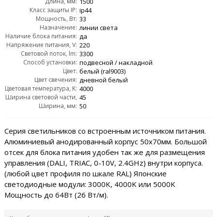
Длина, мм:
1500
Класс защиты IP:
ip44
Мощность, Вт:
33
Назначение:
линии света
Наличие блока питания:
да
Напряжение питания, V:
220
Световой поток, lm:
3300
Способ установки:
подвесной / накладной
Цвет:
белый (ral9003)
Цвет свечения:
дневной белый
Цветовая температура, K:
4000
Ширина световой части,
45
Ширина, мм:
мм:
50
Серия светильников со встроенным источником питания.
Алюминиевый анодированный корпус 50х70мм. Большой
отсек для блока питания удобен так же для размещения
управления (DALI, TRIAC, 0-10V, 2.4GHz) внутри корпуса.
(любой цвет профиля по шкале RAL) Японские
светодиодные модули: 3000K, 4000K или 5000K
Мощность до 64Вт (26 Вт/м).