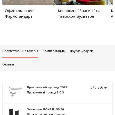
Офис компании
Коворкинг "Space 1" на
Ко
Фармстандарт
Тверском Бульваре
Ар
Сопутствующие товары
Комплектация
Другие модели
Отзывы
345
Прозрачный провод 2*0.5
руб /м
Прозрачный провод 2*0.5
Заглушки HOKASU 50/70
Пара заглушек для профиля