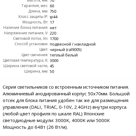
Высота, мм:
70
Гарантия, мес:
60
Длина, мм:
750
Класс защиты IP:
ip44
Мощность, Вт:
17
Наличие блока питания:
нет
Напряжение питания, V:
220
Световой поток, lm:
1700
Способ установки:
подвесной / накладной
Цвет:
черный (ral9005)
Цвет свечения:
теплый белый
Цветовая температура, K:
3000
Ширина световой части,
45
Ширина, мм:
мм:
50
Серия светильников со встроенным источником питания.
Алюминиевый анодированный корпус 50х70мм. Большой
отсек для блока питания удобен так же для размещения
управления (DALI, TRIAC, 0-10V, 2.4GHz) внутри корпуса.
(любой цвет профиля по шкале RAL) Японские
светодиодные модули: 3000K, 4000K или 5000K
Мощность до 64Вт (26 Вт/м).