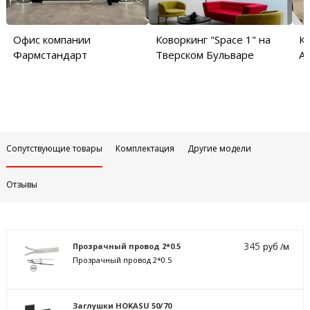
Офис компании
Коворкинг "Space 1" на
Ко
Фармстандарт
Тверском Бульваре
Ар
Сопутствующие товары
Комплектация
Другие модели
Отзывы
345
Прозрачный провод 2*0.5
руб /м
Прозрачный провод 2*0.5
Заглушки HOKASU 50/70