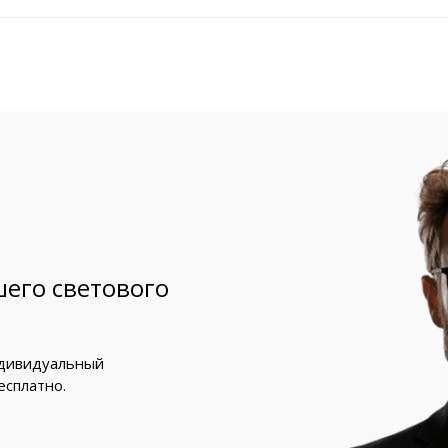
его светового
ндивидуальный
есплатно.