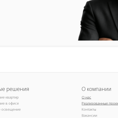
ые решения
О компании
ие квартир
О нас
ие в офисе
Реализованные прое
е освещение
Контакты
Вакансии