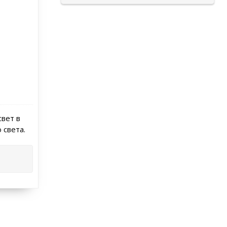
свет в
 света.