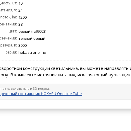
ость, Вт:
10
тания, V:
24
поток, lm:
1200
сеивания:
38
Цвет:
белый (ral9003)
 свечения:
теплый белый
ратура, K:
3000
серия:
hokasu oneline
оворотной конструкции светильника, вы можете направлять 
ону. В комплекте источник питания, исключающий пульсацию
а так же скачать фото и 3D модели:
трековый светильник HOKASU OneLine Tube