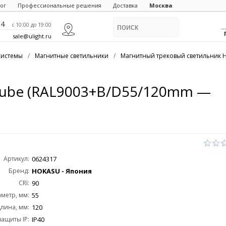
ог
Профессиональные решения
Доставка
Москва
84
c 10:00 до 19:00
sale@ulight.ru
системы
/
Магнитные светильники
/
Магнитный трековый светильник 
Tube (RAL9003+B/D55/120mm —
Артикул:
0624317
Бренд:
HOKASU - Япония
CRI:
90
метр, мм:
55
лина, мм:
120
защиты IP:
IP40