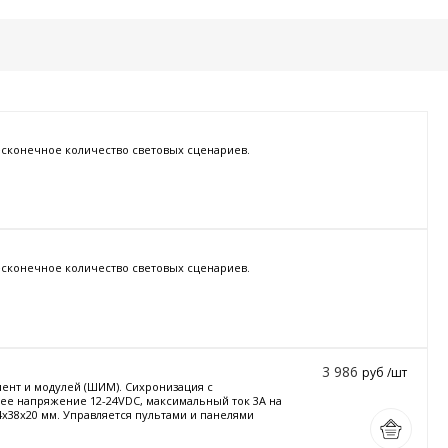
есконечное количество световых сценариев.
есконечное количество световых сценариев.
3 986
руб /шт
нт и модулей (ШИМ). Сихронизация с
чее напряжение 12-24VDC, максимальный ток 3A на
4x38x20 мм. Управляется пультами и панелями