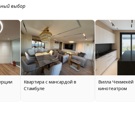
ьный выбор
Турции
Квартира с мансардой в
Вилла Чекмекёй
Стамбуле
кинотеатром