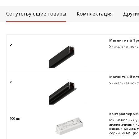
Сопутствующие товары
Комплектация
Други
Магнитный Тре
✔
Уникальная конс
Магнитный вст
✔
Уникальная конс
Контроллер SMART
100 шт
Миниатюрный уни
аналогичными ко
канал, 4 канала,
серии SMART (пос