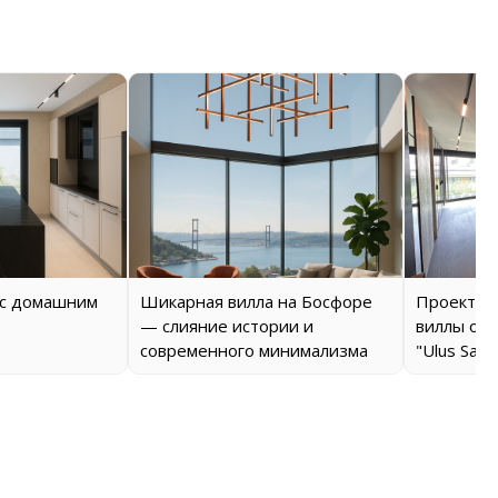
 с домашним
Шикарная вилла на Босфоре
Проект о
— слияние истории и
виллы от 
современного минимализма
"Ulus Savo