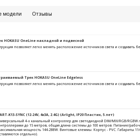
е модели
Отзывы
к HOKASU OneLine накладной и подвесной
трукция позволяет легко менять расположение источников света и создавать б
раиваемый Трек HOKASU OneLine Edgeless
трукция позволяет легко менять расположение источников света и создавать б
-K13-SYNC (12-24V, 4x3A, 2.4G) (Arlight, IP20 Пластик, 5 лет)
версальный 4-х канальный контроллер для светодиодной DIM/MIX/RGB/RGBW ле
нтроллерами до 15 метров, общая длина системы до 100 метров. Питание/рабо
 максимальная мощность 144-288W. Винтовые клеммы. Корпус - PVC. Габариты 11
тавляются отдельно).