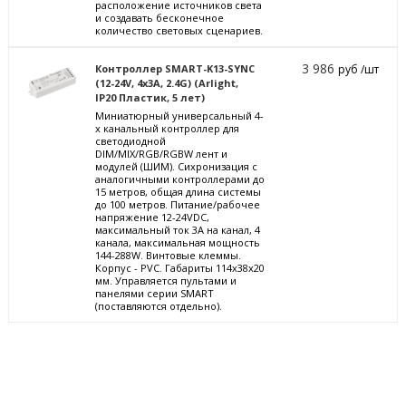
расположение источников света
и создавать бесконечное
количество световых сценариев.
3 986
Контроллер SMART-K13-SYNC
руб /шт
(12-24V, 4x3A, 2.4G) (Arlight,
IP20 Пластик, 5 лет)
Миниатюрный универсальный 4-
х канальный контроллер для
светодиодной
DIM/MIX/RGB/RGBW лент и
модулей (ШИМ). Сихронизация с
аналогичными контроллерами до
15 метров, общая длина системы
до 100 метров. Питание/рабочее
напряжение 12-24VDC,
максимальный ток 3A на канал, 4
канала, максимальная мощность
144-288W. Винтовые клеммы.
Корпус - PVC. Габариты 114x38x20
мм. Управляется пультами и
панелями серии SMART
(поставляются отдельно).