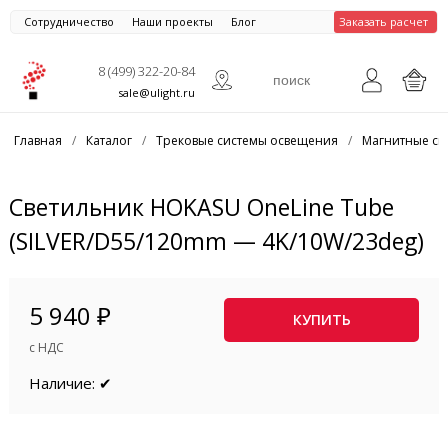
Сотрудничество
Наши проекты
Блог
Заказать расчет
8 (499) 322-20-84
sale@ulight.ru
Главная
/
Каталог
/
Трековые системы освещения
/
Магнитные си
Светильник HOKASU OneLine Tube
(SILVER/D55/120mm — 4K/10W/23deg)
5 940 ₽
КУПИТЬ
с НДС
Наличие: ✔