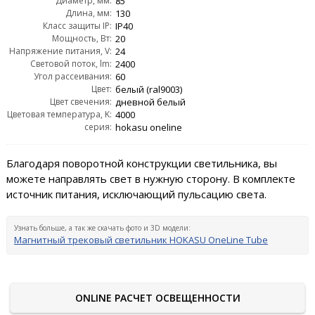
Диаметр, мм:
85
Длина, мм:
130
Класс защиты IP:
IP40
Мощность, Вт:
20
Напряжение питания, V:
24
Световой поток, lm:
2400
Угол рассеивания:
60
Цвет:
белый (ral9003)
Цвет свечения:
дневной белый
Цветовая температура, K:
4000
серия:
hokasu oneline
Благодаря поворотной конструкции светильника, вы
можете направлять свет в нужную сторону. В комплекте
источник питания, исключающий пульсацию света.
Узнать больше, а так же скачать фото и 3D модели:
Магнитный трековый светильник HOKASU OneLine Tube
ONLINE РАСЧЕТ ОСВЕЩЕННОСТИ