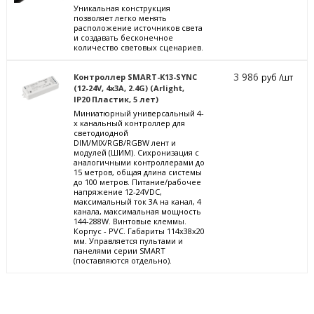
Уникальная конструкция
позволяет легко менять
расположение источников света
и создавать бесконечное
количество световых сценариев.
3 986
Контроллер SMART-K13-SYNC
руб /шт
(12-24V, 4x3A, 2.4G) (Arlight,
IP20 Пластик, 5 лет)
Миниатюрный универсальный 4-
х канальный контроллер для
светодиодной
DIM/MIX/RGB/RGBW лент и
модулей (ШИМ). Сихронизация с
аналогичными контроллерами до
15 метров, общая длина системы
до 100 метров. Питание/рабочее
напряжение 12-24VDC,
максимальный ток 3A на канал, 4
канала, максимальная мощность
144-288W. Винтовые клеммы.
Корпус - PVC. Габариты 114x38x20
мм. Управляется пультами и
панелями серии SMART
(поставляются отдельно).