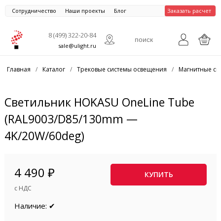
Сотрудничество
Наши проекты
Блог
Заказать расчет
8 (499) 322-20-84
sale@ulight.ru
Главная
/
Каталог
/
Трековые системы освещения
/
Магнитные си
Светильник HOKASU OneLine Tube
(RAL9003/D85/130mm —
4K/20W/60deg)
4 490 ₽
КУПИТЬ
с НДС
Наличие: ✔