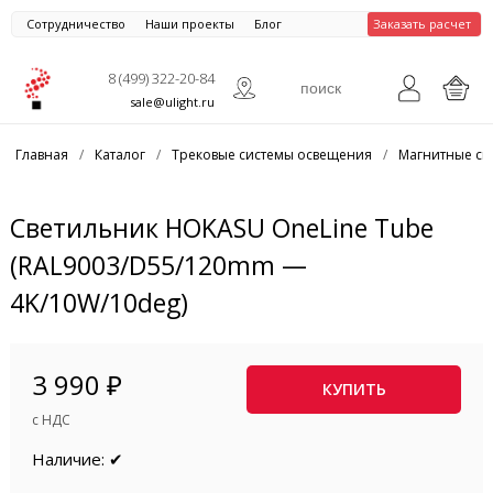
Сотрудничество
Наши проекты
Блог
Заказать расчет
8 (499) 322-20-84
sale@ulight.ru
Главная
/
Каталог
/
Трековые системы освещения
/
Магнитные си
Светильник HOKASU OneLine Tube
(RAL9003/D55/120mm —
4K/10W/10deg)
3 990 ₽
КУПИТЬ
с НДС
Наличие: ✔