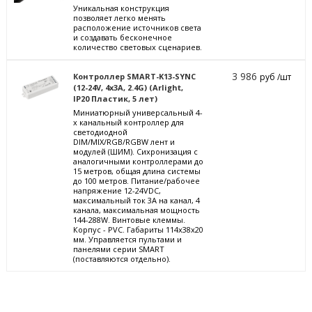
Уникальная конструкция
позволяет легко менять
расположение источников света
и создавать бесконечное
количество световых сценариев.
3 986
Контроллер SMART-K13-SYNC
руб /шт
(12-24V, 4x3A, 2.4G) (Arlight,
IP20 Пластик, 5 лет)
Миниатюрный универсальный 4-
х канальный контроллер для
светодиодной
DIM/MIX/RGB/RGBW лент и
модулей (ШИМ). Сихронизация с
аналогичными контроллерами до
15 метров, общая длина системы
до 100 метров. Питание/рабочее
напряжение 12-24VDC,
максимальный ток 3A на канал, 4
канала, максимальная мощность
144-288W. Винтовые клеммы.
Корпус - PVC. Габариты 114x38x20
мм. Управляется пультами и
панелями серии SMART
(поставляются отдельно).