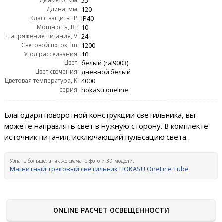
Диаметр, мм:
55
Длина, мм:
120
Класс защиты IP:
IP40
Мощность, Вт:
10
Напряжение питания, V:
24
Световой поток, lm:
1200
Угол рассеивания:
10
Цвет:
белый (ral9003)
Цвет свечения:
дневной белый
Цветовая температура, K:
4000
серия:
hokasu oneline
Благодаря поворотной конструкции светильника, вы
можете направлять свет в нужную сторону. В комплекте
источник питания, исключающий пульсацию света.
Узнать больше, а так же скачать фото и 3D модели:
Магнитный трековый светильник HOKASU OneLine Tube
ONLINE РАСЧЕТ ОСВЕЩЕННОСТИ