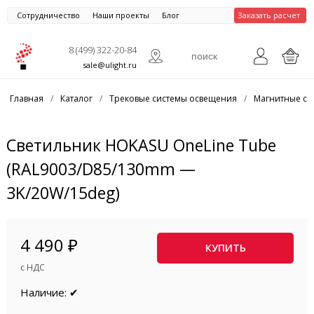
Сотрудничество
Наши проекты
Блог
Заказать расчет
8 (499) 322-20-84
sale@ulight.ru
Главная
/
Каталог
/
Трековые системы освещения
/
Магнитные си
Светильник HOKASU OneLine Tube
(RAL9003/D85/130mm —
3K/20W/15deg)
4 490 ₽
КУПИТЬ
с НДС
Наличие: ✔