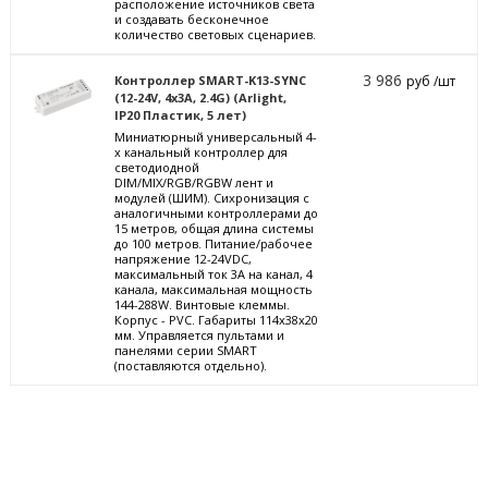
расположение источников света
и создавать бесконечное
количество световых сценариев.
3 986
Контроллер SMART-K13-SYNC
руб /шт
(12-24V, 4x3A, 2.4G) (Arlight,
IP20 Пластик, 5 лет)
Миниатюрный универсальный 4-
х канальный контроллер для
светодиодной
DIM/MIX/RGB/RGBW лент и
модулей (ШИМ). Сихронизация с
аналогичными контроллерами до
15 метров, общая длина системы
до 100 метров. Питание/рабочее
напряжение 12-24VDC,
максимальный ток 3A на канал, 4
канала, максимальная мощность
144-288W. Винтовые клеммы.
Корпус - PVC. Габариты 114x38x20
мм. Управляется пультами и
панелями серии SMART
(поставляются отдельно).