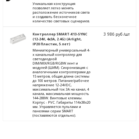
Уникальная конструкция
позволяет легко менять
расположение источников света
и создавать бесконечное
количество световых сценариев.
3 986
Контроллер SMART-K13-SYNC
руб /шт
(12-24V, 4x3A, 2.4G) (Arlight,
IP20 Пластик, 5 лет)
Миниатюрный универсальный 4-
х канальный контроллер для
светодиодной
DIM/MIX/RGB/RGBW лент и
модулей (ШИМ). Сихронизация с
аналогичными контроллерами до
15 метров, общая длина системы
до 100 метров. Питание/рабочее
напряжение 12-24VDC,
максимальный ток 3A на канал, 4
канала, максимальная мощность
144-288W. Винтовые клеммы.
Корпус - PVC. Габариты 114x38x20
мм. Управляется пультами и
панелями серии SMART
(поставляются отдельно).