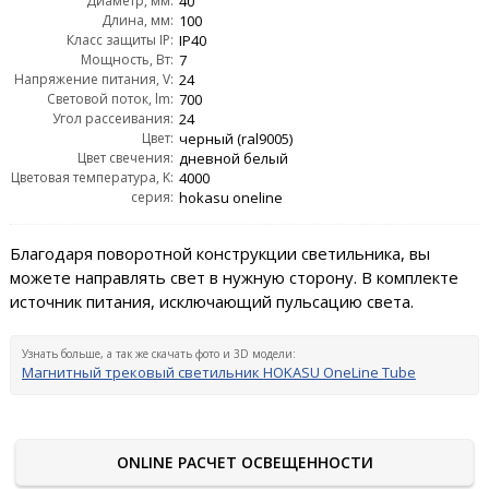
Диаметр, мм:
40
Длина, мм:
100
Класс защиты IP:
IP40
Мощность, Вт:
7
Напряжение питания, V:
24
Световой поток, lm:
700
Угол рассеивания:
24
Цвет:
черный (ral9005)
Цвет свечения:
дневной белый
Цветовая температура, K:
4000
серия:
hokasu oneline
Благодаря поворотной конструкции светильника, вы
можете направлять свет в нужную сторону. В комплекте
источник питания, исключающий пульсацию света.
Узнать больше, а так же скачать фото и 3D модели:
Магнитный трековый светильник HOKASU OneLine Tube
ONLINE РАСЧЕТ ОСВЕЩЕННОСТИ