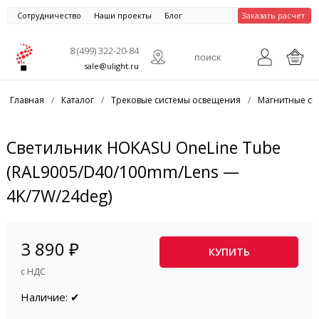
Сотрудничество
Наши проекты
Блог
Заказать расчет
8 (499) 322-20-84
sale@ulight.ru
Главная
/
Каталог
/
Трековые системы освещения
/
Магнитные си
Светильник HOKASU OneLine Tube
(RAL9005/D40/100mm/Lens —
4K/7W/24deg)
3 890 ₽
КУПИТЬ
с НДС
Наличие: ✔