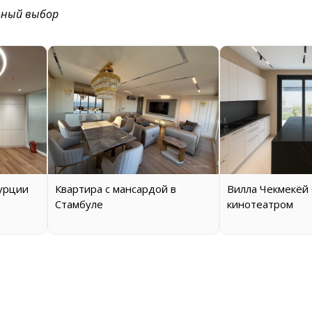
ьный выбор
Турции
Квартира с мансардой в
Вилла Чекмекёй
Стамбуле
кинотеатром