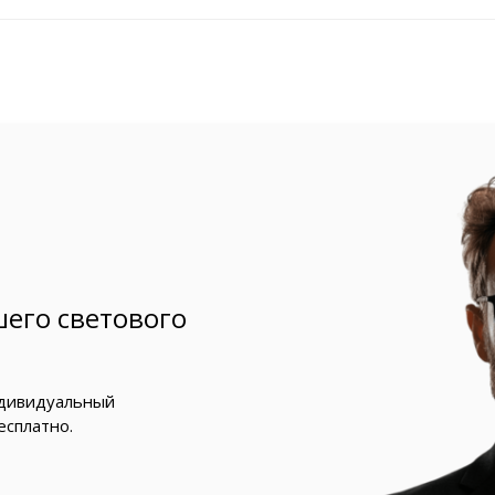
его светового
ндивидуальный
есплатно.