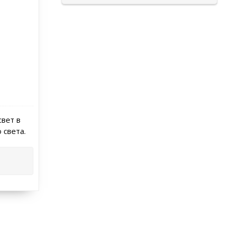
свет в
 света.