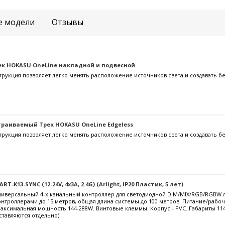
е модели
Отзывы
к HOKASU OneLine накладной и подвесной
трукция позволяет легко менять расположение источников света и создавать б
раиваемый Трек HOKASU OneLine Edgeless
трукция позволяет легко менять расположение источников света и создавать б
-K13-SYNC (12-24V, 4x3A, 2.4G) (Arlight, IP20 Пластик, 5 лет)
версальный 4-х канальный контроллер для светодиодной DIM/MIX/RGB/RGBW ле
нтроллерами до 15 метров, общая длина системы до 100 метров. Питание/рабо
 максимальная мощность 144-288W. Винтовые клеммы. Корпус - PVC. Габариты 11
тавляются отдельно).