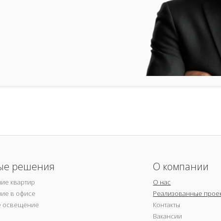
ые решения
О компании
ие квартир
О нас
ие в офисе
Реализованные прое
е освещение
Контакты
Вакансии