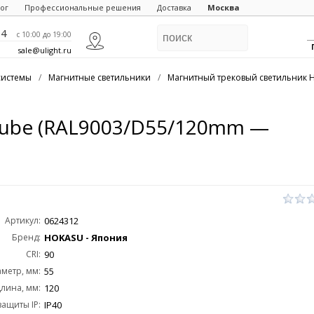
ог
Профессиональные решения
Доставка
Москва
84
c 10:00 до 19:00
sale@ulight.ru
системы
/
Магнитные светильники
/
Магнитный трековый светильник 
Tube (RAL9003/D55/120mm —
Артикул:
0624312
Бренд:
HOKASU - Япония
CRI:
90
метр, мм:
55
лина, мм:
120
защиты IP:
IP40