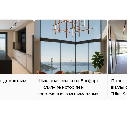
 с домашним
Шикарная вилла на Босфоре
Проект о
— слияние истории и
виллы от 
современного минимализма
"Ulus Savo