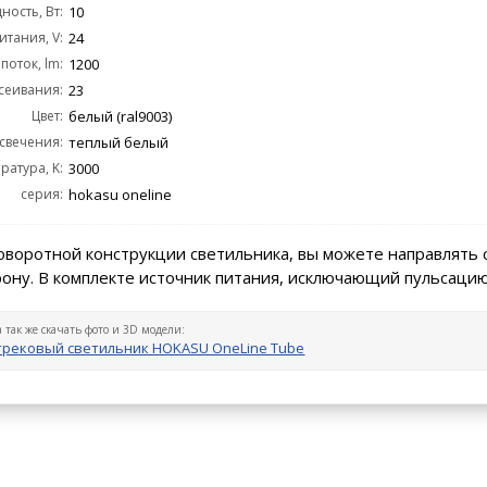
ость, Вт:
10
тания, V:
24
поток, lm:
1200
сеивания:
23
Цвет:
белый (ral9003)
 свечения:
теплый белый
ратура, K:
3000
серия:
hokasu oneline
оворотной конструкции светильника, вы можете направлять 
ону. В комплекте источник питания, исключающий пульсацию
а так же скачать фото и 3D модели:
трековый светильник HOKASU OneLine Tube