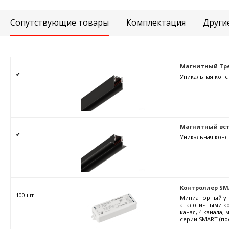
Сопутствующие товары
Комплектация
Други
Магнитный Тре
✔
Уникальная конс
Магнитный вст
✔
Уникальная конс
Контроллер SMART
100 шт
Миниатюрный уни
аналогичными ко
канал, 4 канала,
серии SMART (пос