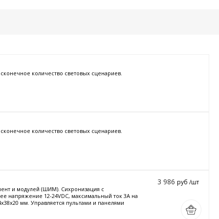
есконечное количество световых сценариев.
есконечное количество световых сценариев.
3 986
руб /шт
нт и модулей (ШИМ). Сихронизация с
чее напряжение 12-24VDC, максимальный ток 3A на
4x38x20 мм. Управляется пультами и панелями