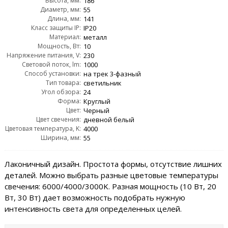
Высота, мм:
186
Диаметр, мм:
55
Длина, мм:
141
Класс защиты IP:
IP20
Материал:
металл
Мощность, Вт:
10
Напряжение питания, V:
230
Световой поток, lm:
1000
Способ установки:
на трек 3-фазный
Тип товара:
светильник
Угол обзора:
24
Форма:
Круглый
Цвет:
Черный
Цвет свечения:
дневной белый
Цветовая температура, K:
4000
Ширина, мм:
55
Лаконичный дизайн. Простота формы, отсутствие лишних
деталей. Можно выбрать разные цветовые температуры
свечения: 6000/4000/3000K. Разная мощность (10 Вт, 20
Вт, 30 Вт) дает возможность подобрать нужную
интенсивность света для определенных целей.