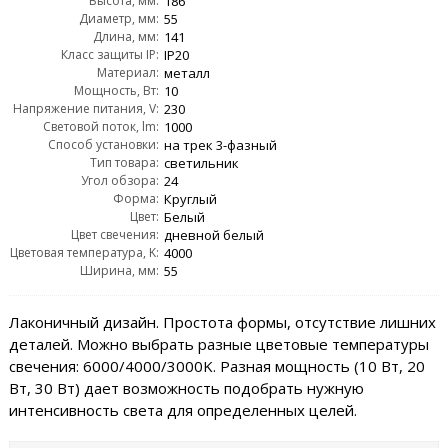
Высота, мм:
186
Диаметр, мм:
55
Длина, мм:
141
Класс защиты IP:
IP20
Материал:
металл
Мощность, Вт:
10
Напряжение питания, V:
230
Световой поток, lm:
1000
Способ установки:
на трек 3-фазный
Тип товара:
светильник
Угол обзора:
24
Форма:
Круглый
Цвет:
Белый
Цвет свечения:
дневной белый
Цветовая температура, K:
4000
Ширина, мм:
55
Лаконичный дизайн. Простота формы, отсутствие лишних
деталей. Можно выбрать разные цветовые температуры
свечения: 6000/4000/3000K. Разная мощность (10 Вт, 20
Вт, 30 Вт) дает возможность подобрать нужную
интенсивность света для определенных целей.