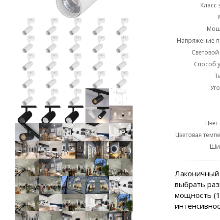
Класс 
Мощн
Напряжение пи
Световой 
Способ у
Т
Уго
Цвет
Цветовая темпе
Ши
Лаконичный 
выбрать раз
мощность (1
интенсивнос