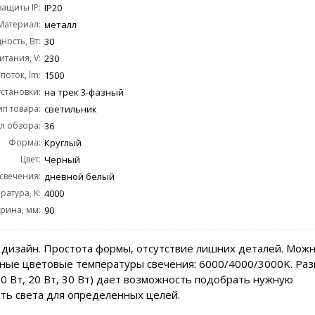
защиты IP:
IP20
Материал:
металл
ость, Вт:
30
тания, V:
230
поток, lm:
1500
становки:
на трек 3-фазный
ип товара:
светильник
л обзора:
36
Форма:
Круглый
Цвет:
Черный
 свечения:
дневной белый
ратура, K:
4000
рина, мм:
90
дизайн. Простота формы, отсутствие лишних деталей. Мож
ные цветовые температуры свечения: 6000/4000/3000K. Раз
0 Вт, 20 Вт, 30 Вт) дает возможность подобрать нужную
ть света для определенных целей.