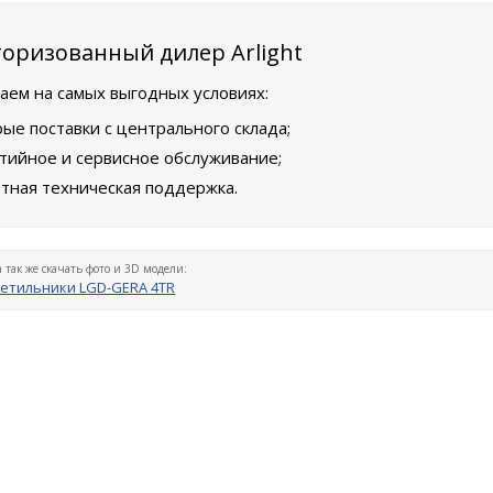
оризованный дилер Arlight
аем на самых выгодных условиях:
ые поставки с центрального склада;
тийное и сервисное обслуживание;
тная техническая поддержка.
а так же скачать фото и 3D модели:
етильники LGD-GERA 4TR