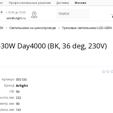
ог
Профессиональные решения
Доставка
Москва
84
c 10:00 до 19:00
sale@ulight.ru
20V
/
Светильники на шинопроводе
/
Трековые светильники LGD-GERA 
0W Day4000 (BK, 36 deg, 230V)
Артикул:
055130
Бренд:
Arlight
CRI:
90
ысота, мм:
232
метр, мм:
90
лина, мм:
141