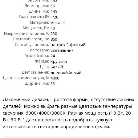
Высота, мм:
145
Диаметр, мм:
55
Длина, мм:
145
Класс защиты IP:
IP20
Материал:
металл
Мощность, Вт:
10
Напряжение питания, V:
230
Световой поток, lm:
860
Способ установки:
на трек 3-фазный
Тип товара:
светильник
Угол обзора:
24
Форма:
Круглый
Цвет:
Белый
Цвет свечения:
дневной белый
Цветовая температура, K:
4000
Ширина, мм:
55
Лаконичный дизайн. Простота формы, отсутствие лишних
деталей. Можно выбрать разные цветовые температуры
свечения: 6000/4000/3000K. Разная мощность (10 Вт, 20
Вт, 30 Вт) дает возможность подобрать нужную
интенсивность света для определенных целей.