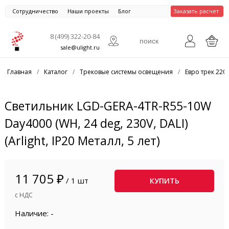
Сотрудничество
Наши проекты
Блог
Заказать расчет
8 (499) 322-20-84
sale@ulight.ru
Главная
/
Каталог
/
Трековые системы освещения
/
Евро трек 220
Светильник LGD-GERA-4TR-R55-10W
Day4000 (WH, 24 deg, 230V, DALI)
(Arlight, IP20 Металл, 5 лет)
11 705 ₽
/ 1 шт
КУПИТЬ
с НДС
Наличие: -