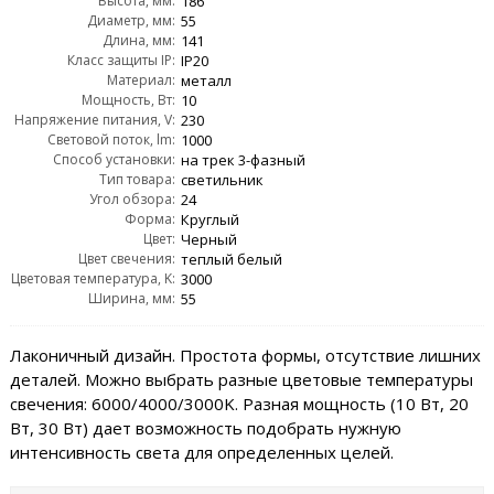
Высота, мм:
186
Диаметр, мм:
55
Длина, мм:
141
Класс защиты IP:
IP20
Материал:
металл
Мощность, Вт:
10
Напряжение питания, V:
230
Световой поток, lm:
1000
Способ установки:
на трек 3-фазный
Тип товара:
светильник
Угол обзора:
24
Форма:
Круглый
Цвет:
Черный
Цвет свечения:
теплый белый
Цветовая температура, K:
3000
Ширина, мм:
55
Лаконичный дизайн. Простота формы, отсутствие лишних
деталей. Можно выбрать разные цветовые температуры
свечения: 6000/4000/3000K. Разная мощность (10 Вт, 20
Вт, 30 Вт) дает возможность подобрать нужную
интенсивность света для определенных целей.