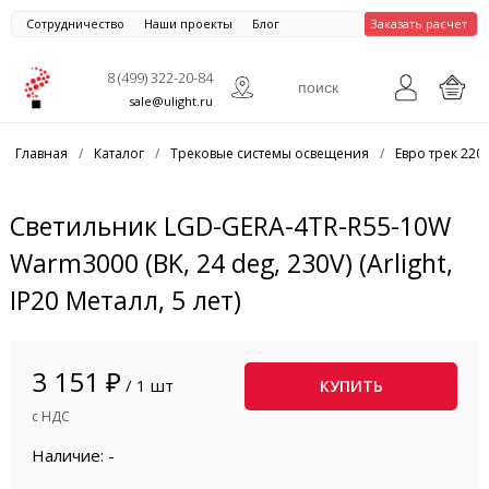
Сотрудничество
Наши проекты
Блог
Заказать расчет
8 (499) 322-20-84
sale@ulight.ru
Главная
/
Каталог
/
Трековые системы освещения
/
Евро трек 220
Светильник LGD-GERA-4TR-R55-10W
Warm3000 (BK, 24 deg, 230V) (Arlight,
IP20 Металл, 5 лет)
3 151 ₽
/ 1 шт
КУПИТЬ
с НДС
Наличие: -