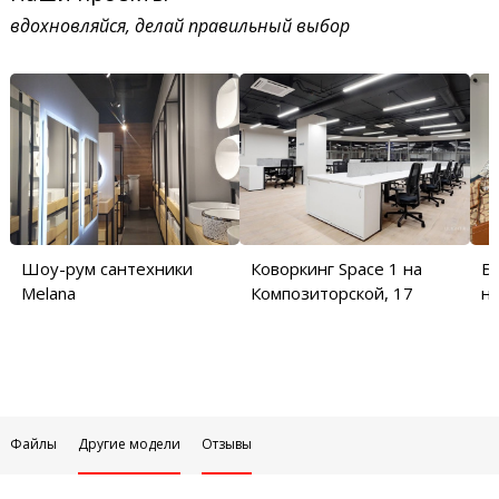
вдохновляйся, делай правильный выбор
Шоу-рум сантехники
Коворкинг Space 1 на
Б
Melana
Композиторской, 17
на
Файлы
Другие модели
Отзывы