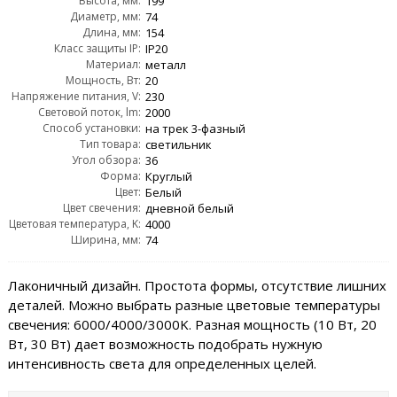
Высота, мм:
199
Диаметр, мм:
74
Длина, мм:
154
Класс защиты IP:
IP20
Материал:
металл
Мощность, Вт:
20
Напряжение питания, V:
230
Световой поток, lm:
2000
Способ установки:
на трек 3-фазный
Тип товара:
светильник
Угол обзора:
36
Форма:
Круглый
Цвет:
Белый
Цвет свечения:
дневной белый
Цветовая температура, K:
4000
Ширина, мм:
74
Лаконичный дизайн. Простота формы, отсутствие лишних
деталей. Можно выбрать разные цветовые температуры
свечения: 6000/4000/3000K. Разная мощность (10 Вт, 20
Вт, 30 Вт) дает возможность подобрать нужную
интенсивность света для определенных целей.