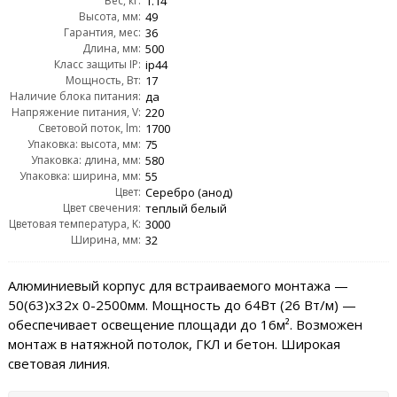
Вес, кг:
1.14
Высота, мм:
49
Гарантия, мес:
36
Длина, мм:
500
Класс защиты IP:
ip44
Мощность, Вт:
17
Наличие блока питания:
да
Напряжение питания, V:
220
Световой поток, lm:
1700
Упаковка: высота, мм:
75
Упаковка: длина, мм:
580
Упаковка: ширина, мм:
55
Цвет:
Серебро (анод)
Цвет свечения:
теплый белый
Цветовая температура, K:
3000
Ширина, мм:
32
Алюминиевый корпус для встраиваемого монтажа —
50(63)х32x 0-2500мм. Мощность до 64Вт (26 Вт/м) —
обеспечивает освещение площади до 16м². Возможен
монтаж в натяжной потолок, ГКЛ и бетон. Широкая
световая линия.