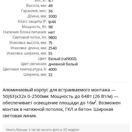
Вес, кг:
4.7
Высота, мм:
49
Гарантия, мес:
36
Длина, мм:
3000
Класс защиты IP:
ip44
Мощность, Вт:
98
Наличие блока питания:
нет
Световой поток, lm:
9800
Упаковка: высота, мм:
75
Упаковка: длина, мм:
2540
Упаковка: ширина, мм:
55
Цвет:
белый (ral9003)
Цвет свечения:
дневной белый
Цветовая температура, K:
4000
Ширина, мм:
32
Алюминиевый корпус для встраиваемого монтажа —
50(63)х32x 0-2500мм. Мощность до 64Вт (26 Вт/м) —
обеспечивает освещение площади до 16м². Возможен
монтаж в натяжной потолок, ГКЛ и бетон. Широкая
световая линия.
Узнать больше, а так же скачать фото и 3D модели: