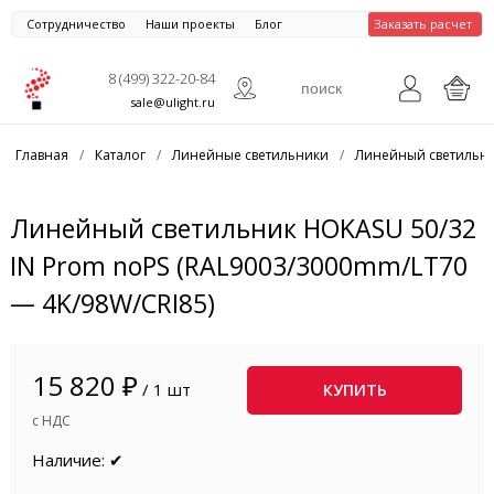
Сотрудничество
Наши проекты
Блог
Заказать расчет
8 (499) 322-20-84
sale@ulight.ru
Главная
/
Каталог
/
Линейные светильники
/
Линейный светильни
Линейный светильник HOKASU 50/32
IN Prom noPS (RAL9003/3000mm/LT70
— 4K/98W/CRI85)
15 820 ₽
/ 1 шт
КУПИТЬ
с НДС
Наличие: ✔