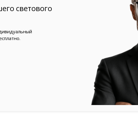
его светового
ндивидуальный
есплатно.