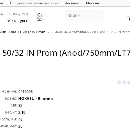
ог
Профессиональные решения
Доставка
Москва
84
c 10:00 до 19:00
sale@ulight.ru
ник HOKASU 50/32 IN Prom
/
Линейный светильник HOKASU 50/32 IN Prom
50/32 IN Prom (Anod/750mm/LT
Артикул:
0416608
Бренд:
HOKASU - Япония
CRI:
85
Вес, кг:
2.19
ысота, мм:
49
нтия, мес:
36