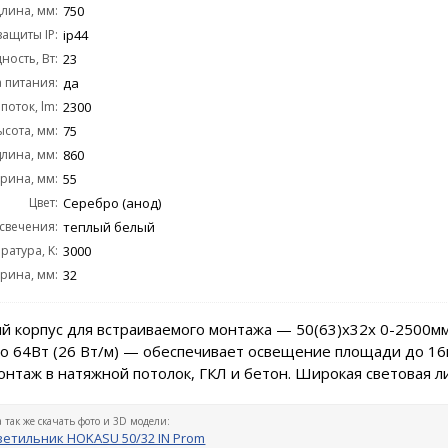
лина, мм:
750
защиты IP:
ip44
ость, Вт:
23
 питания:
да
поток, lm:
2300
ысота, мм:
75
длина, мм:
860
рина, мм:
55
Цвет:
Серебро (анод)
 свечения:
теплый белый
ратура, K:
3000
рина, мм:
32
 корпус для встраиваемого монтажа — 50(63)х32x 0-2500мм
 64Вт (26 Вт/м) — обеспечивает освещение площади до 16
нтаж в натяжной потолок, ГКЛ и бетон. Широкая световая л
а так же скачать фото и 3D модели:
етильник HOKASU 50/32 IN Prom