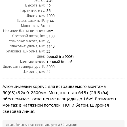
Вес, кг:
2.54
Высота, мм:
49
Гарантия, мес:
36
Длина, мм:
1000
Класс защиты IP:
ip44
Мощность, Вт:
31
Наличие блока питания:
нет
Световой поток, lm:
3100
Упаковка: высота, мм:
75
Упаковка: длина, мм:
1140
Упаковка: ширина, мм:
55
Цвет:
белый (ral9003)
Цвет свечения:
теплый белый
Цветовая температура, K:
3000
Ширина, мм:
32
Алюминиевый корпус для встраиваемого монтажа —
50(63)х32x 0-2500мм. Мощность до 64Вт (26 Вт/м) —
обеспечивает освещение площади до 16м². Возможен
монтаж в натяжной потолок, ГКЛ и бетон. Широкая
световая линия.
Узнать больше, а так же скачать фото и 3D модели: