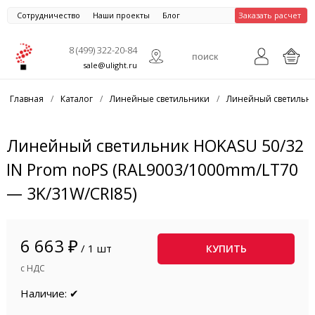
Сотрудничество
Наши проекты
Блог
Заказать расчет
8 (499) 322-20-84
sale@ulight.ru
Главная
/
Каталог
/
Линейные светильники
/
Линейный светильни
Линейный светильник HOKASU 50/32
IN Prom noPS (RAL9003/1000mm/LT70
— 3K/31W/CRI85)
6 663 ₽
/ 1 шт
КУПИТЬ
с НДС
Наличие: ✔