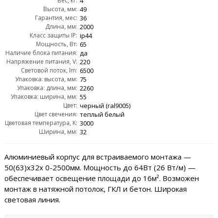
Вес, кг:
4
Высота, мм:
49
Гарантия, мес:
36
Длина, мм:
2000
Класс защиты IP:
ip44
Мощность, Вт:
65
Наличие блока питания:
да
Напряжение питания, V:
220
Световой поток, lm:
6500
Упаковка: высота, мм:
75
Упаковка: длина, мм:
2260
Упаковка: ширина, мм:
55
Цвет:
черный (ral9005)
Цвет свечения:
теплый белый
Цветовая температура, K:
3000
Ширина, мм:
32
Алюминиевый корпус для встраиваемого монтажа —
50(63)х32x 0-2500мм. Мощность до 64Вт (26 Вт/м) —
обеспечивает освещение площади до 16м². Возможен
монтаж в натяжной потолок, ГКЛ и бетон. Широкая
световая линия.