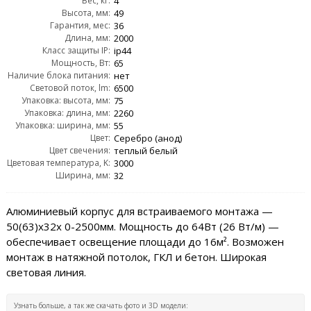
Вес, кг:
4
Высота, мм:
49
Гарантия, мес:
36
Длина, мм:
2000
Класс защиты IP:
ip44
Мощность, Вт:
65
Наличие блока питания:
нет
Световой поток, lm:
6500
Упаковка: высота, мм:
75
Упаковка: длина, мм:
2260
Упаковка: ширина, мм:
55
Цвет:
Серебро (анод)
Цвет свечения:
теплый белый
Цветовая температура, K:
3000
Ширина, мм:
32
Алюминиевый корпус для встраиваемого монтажа —
50(63)х32x 0-2500мм. Мощность до 64Вт (26 Вт/м) —
обеспечивает освещение площади до 16м². Возможен
монтаж в натяжной потолок, ГКЛ и бетон. Широкая
световая линия.
Узнать больше, а так же скачать фото и 3D модели: