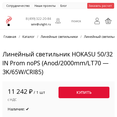
Сотрудничество
Наши проекты
Блог
Заказать расчет
8 (499) 322-20-84
sale@ulight.ru
Главная
/
Каталог
/
Линейные светильники
/
Линейный светильни
Линейный светильник HOKASU 50/32
IN Prom noPS (Anod/2000mm/LT70 —
3K/65W/CRI85)
11 242 ₽
/ 1 шт
КУПИТЬ
с НДС
Наличие: ✔